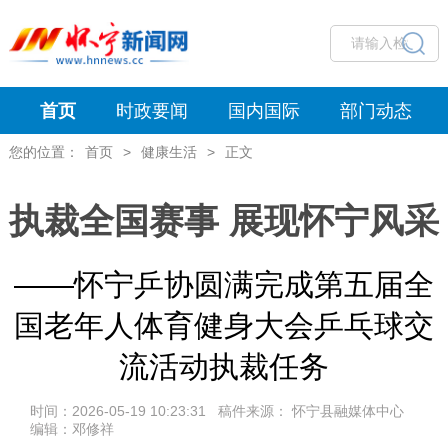
首页
时政要闻
国内国际
部门动态
您的位置：
首页
>
健康生活
>
正文
执裁全国赛事 展现怀宁风采
——怀宁乒协圆满完成第五届全
国老年人体育健身大会乒乓球交
流活动执裁任务
时间：2026-05-19 10:23:31 稿件来源： 怀宁县融媒体中心
编辑：邓修祥