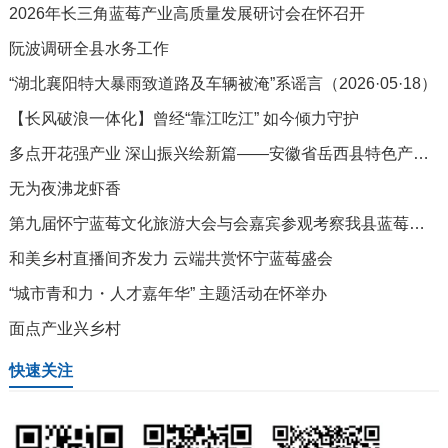
2026年长三角蓝莓产业高质量发展研讨会在怀召开
阮波调研全县水务工作
“湖北襄阳特大暴雨致道路及车辆被淹”系谣言（2026·05·18）
【长风破浪一体化】曾经“靠江吃江” 如今倾力守护
多点开花强产业 深山振兴绘新篇——安徽省岳西县特色产业助力乡村全面振兴纪实
无为夜沸龙虾香
第九届怀宁蓝莓文化旅游大会与会嘉宾参观考察我县蓝莓产业发展情况
和美乡村直播间齐发力 云端共赏怀宁蓝莓盛会
“城市青和力・人才嘉年华” 主题活动在怀举办
面点产业兴乡村
快速关注