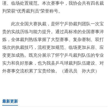
谨、临场处置规范。本次赛事中，我协会共有四名裁
判荣获“优秀裁判员”荣誉称号。
此次全国大赛执裁，是怀宁乒协裁判团队一次宝
贵的实战历练与能力提升。通过高标准的全国赛事淬
炼，全体裁判熟练掌握了大型赛事、复杂赛制、双打
场次的执裁技巧，流程更加规范、临场更加从容、应
变更加成熟。既充分展示了怀宁乒乓裁判队伍的专业
实力和良好形象，也为我县乒乓球裁判队伍建设、对
外赛事交流积累了宝贵经验。（通讯员 孙大庆）
最新更新