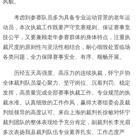
风貌。
考虑到参赛队员多为具备专业运动背景的老年运
动员，本次执裁工作既要严守竞赛规则、保证赛事竞
技公平，又要兼顾老年参赛群体的身体特点，注重执
裁尺度的原则性与灵活性相结合，耐心细致处置临场
各类问题，全力保障赛事安全、有序、顺畅开展。
历经五天高强度、高压力的连续执裁，怀宁乒协
全体裁判队员凝心聚力、坚守岗位、沉着判罚、稳定
发挥，高质量完成全部赛事执裁工作。专业规范的执
裁水准、认真细致的工作作风，赢得大赛组委会及裁
判组领导的高度认可。来自上海的裁判长徐敏对怀宁
裁判团队的整体表现给予充分肯定，副裁判长李光眉
多次表扬我县裁判队伍专业素养扎实、工作态度严