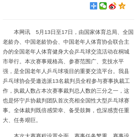
本网讯 5月13日至17日，由国家体育总局、全国
老龄办、中国老龄协会、中国老年人体育协会联合主
办的全国老年人体育健身大会乒乓球交流活动在桐城
市举行。本次赛事规格高、参赛范围广、竞技水平
强，是全国老年人乒乓球项目的重要交流平台。我县
乒乓球协会受邀选派13名裁判员全程参与赛事执裁工
作，执裁人数占本次赛事裁判总人数的三分之一，这
也是怀宁乒协裁判团队首次亮相全国性大型乒乓球赛
事。全体裁判既倍感荣幸、备受鼓舞，也深感责任重
大、任务艰巨。
本次大赛赛程设置全面、赛事任务繁重。赛事设