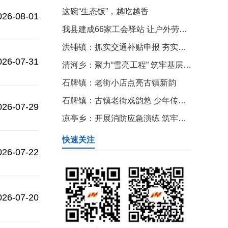
这碗“生态饭”，越吃越香
026-08-01
我县建成66家工会驿站 让户外劳动者清凉“驿”夏
洪铺镇：抓实交通补贴申报 夯实稳岗就业根基
026-07-31
清河乡：聚力“雪亮工程” 筑牢基层平安防线
石牌镇：老街小店点亮古镇新韵
石牌镇：古镇老街戏韵悠 少年传唱黄梅声
026-07-29
凉亭乡：开展消防应急演练 筑牢群众安全防线
快速关注
026-07-22
026-07-20