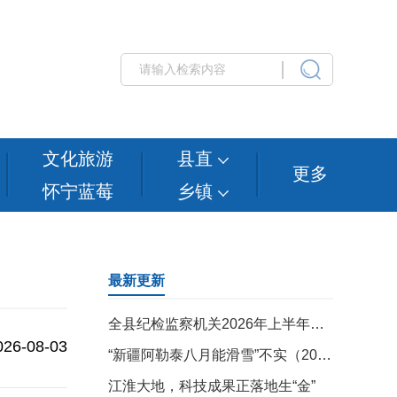
文化旅游
县直
更多
怀宁蓝莓
乡镇
最新更新
全县纪检监察机关2026年上半年工作总结调度会暨“三化”建设年行动再集中抓两年推进会召开
026-08-03
“新疆阿勒泰八月能滑雪”不实（2026·08·07）
江淮大地，科技成果正落地生“金”