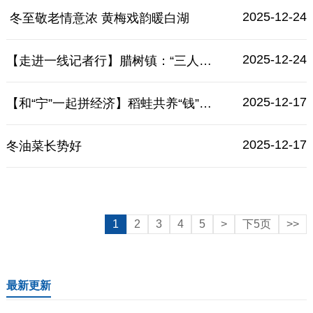
2025-12-24
冬至敬老情意浓 黄梅戏韵暖白湖
2025-12-24
【走进一线记者行】腊树镇：“三人小组”善治善为
2025-12-17
【和“宁”一起拼经济】稻蛙共养“钱”景好
2025-12-17
冬油菜长势好
1
2
3
4
5
>
下5页
>>
最新更新