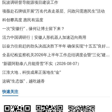
阮波调研督导能源项目建设工作
项薇赴石牌镇开展“万名代表走基层、问政问需惠民生”活动
科创攀高度 惠民有温度
一次“安徽行”，缘何让博士留下来？
活力中国调研行｜安徽人形机器人加速迈向商用
以奋力往前赶的劲头决战决胜下半年 确保实现“十五五”良好开局
全县纪检监察机关2026年上半年工作总结调度会暨“三化”建设年行动再集中抓两年推进会召开
“新疆阿勒泰八月能滑雪”不实（2026·08·07）
江淮大地，科技成果正落地生“金”
这碗“生态饭”，越吃越香
快速关注