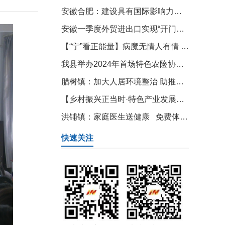
安徽合肥：建设具有国际影响力的“低空之城”
安徽一季度外贸进出口实现“开门红” 同比增长8.6%
【“宁”看正能量】病魔无情人有情 爱心助力送温暖
我县举办2024年首场特色农险协保员培训会
腊树镇：加大人居环境整治 助推和美乡村建设
【乡村振兴正当时·特色产业发展】腊树镇：小苔藓串联大产业
洪铺镇：家庭医生送健康 免费体检到家门
快速关注