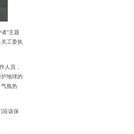
者”主题
县关工委执
作人员，
保护地球的
，气氛热
们应该保