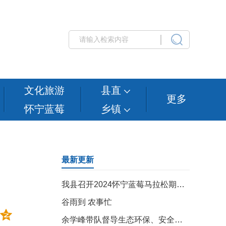
文化旅游
县直
更多
怀宁蓝莓
乡镇
最新更新
我县召开2024怀宁蓝莓马拉松期间市场主体集中约谈会
谷雨到 农事忙
余学峰带队督导生态环保、安全生产和防汛工作