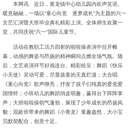
本网讯 近日，黄龙镇中心幼儿园内欢声笑语、
暖意融融，一场以“童心向党 逐梦成长”为主题的六一
文艺汇演暨大班毕业典礼精彩上演。全体师生欢聚一
堂，共同庆祝“六一”国际儿童节。
活动在教职工活力四射的啦啦操表演中拉开帷
幕，动感的舞姿与昂扬的精神瞬间点燃全场气氛。随
后，文艺表演环节好戏连台、精彩纷呈：舞蹈《快乐
小天使》灵动可爱，尽显孩童的天真烂漫；大合唱
《童心向党》歌声嘹亮，抒发了孩子们纯真的爱党爱
国情怀；小班幼儿的舞蹈俏皮萌趣，赢得台下阵阵掌
声；大班啦啦操朝气蓬勃，展现了少年成长的昂扬风
貌；混龄班带来的舞蹈《小青龙》童趣盎然，大小宝
贝默契配合，创意十足。