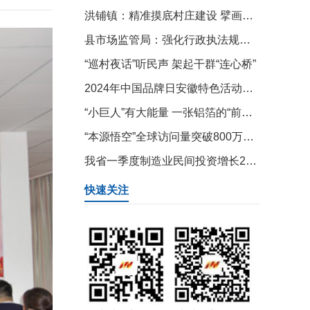
洪铺镇：精准摸底村庄建设 擘画乡村振兴美好蓝图
县市场监管局：强化行政执法规范化 提升复议审查效率
“巡村夜话”听民声 架起干群“连心桥”
2024年中国品牌日安徽特色活动怀宁蓝莓品牌宣讲会举行
“小巨人”有大能量 一张铝箔的“前世今生”
“本源悟空”全球访问量突破800万人次
我省一季度制造业民间投资增长22.2%，带动民间投资增速由负转正—— 制造业“民企敢投”的信心何来？
快速关注