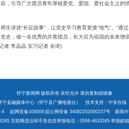
内容，引导广大团员青年厚植爱党、爱国、爱社会主义的
讲述“长征故事”，让党史学习教育更接“地气”。“通过
好党史，做一名优秀的共青团员，长大后为祖国的未来增
者 李晶晶 实习记者 余涛)
怀宁新闻网 版权所有 未经允许 请勿复制或镜像
怀宁县融媒体中心（怀宁县广播电视台） 技术支持：中安在线
-4
皖网宣备100009 皖公网安备 34082202000237号 新闻许可
3265 互联网违法和不良信息举报电话：0556-4633265 举报邮箱：a