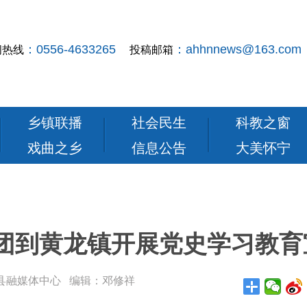
：0556-4633265
：ahhnnews@163.com
闻热线
投稿邮箱
乡镇联播
社会民生
科教之窗
戏曲之乡
信息公告
大美怀宁
团到黄龙镇开展党史学习教育
： 怀宁县融媒体中心 编辑：邓修祥