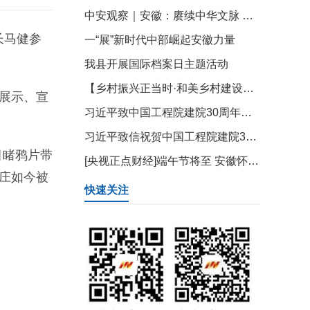
中安观察｜安徽：赓续中华文脉 擦亮徽风皖韵“金名片”
长马健参
一“展”新时代中部崛起安徽力量
我县开展国际档案日主题活动
【乡村振兴正当时·和美乡村建设】“让”出来的和美乡村
展示、宣
习近平致中国工程院建院30周年的贺信
习近平致信祝贺中国工程院建院30周年
目睹鸦片带
[央视正点财经]端午节将至 安徽怀宁：树叶配面团 麦粑飘香
庄如今被
快速关注