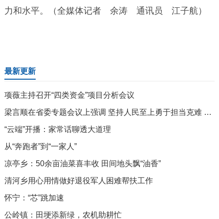
力和水平。（全媒体记者 余涛 通讯员 江子航）
最新更新
项薇主持召开“四类资金”项目分析会议
梁言顺在省委专题会议上强调 坚持人民至上勇于担当克难 以正确政绩观指导推动信访积案化解 王清宪张西明唐良智出席
“云端”开播：家常话聊透大道理
从“奔跑者”到“一家人”
凉亭乡：50余亩油菜喜丰收 田间地头飘“油香”
清河乡用心用情做好退役军人困难帮扶工作
怀宁：“芯”跳加速
公岭镇：田埂添新绿，农机助耕忙