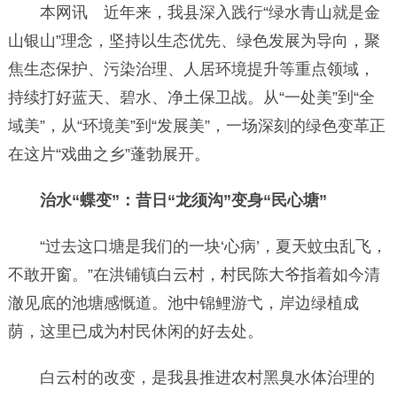
本网讯 近年来，我县深入践行“绿水青山就是金
山银山”理念，坚持以生态优先、绿色发展为导向，聚
焦生态保护、污染治理、人居环境提升等重点领域，
持续打好蓝天、碧水、净土保卫战。从“一处美”到“全
域美”，从“环境美”到“发展美”，一场深刻的绿色变革正
在这片“戏曲之乡”蓬勃展开。
治水“蝶变”：昔日“龙须沟”变身“民心塘”
“过去这口塘是我们的一块‘心病’，夏天蚊虫乱飞，
不敢开窗。”在洪铺镇白云村，村民陈大爷指着如今清
澈见底的池塘感慨道。池中锦鲤游弋，岸边绿植成
荫，这里已成为村民休闲的好去处。
白云村的改变，是我县推进农村黑臭水体治理的