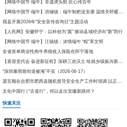
【网络中国节·端午】非遗虎头鞋 匠心传百年
【网络中国节·端午】洪铺镇：端午制粑送安康 温情关怀暖夕阳
我县开展2026年“安全宣传咨询日”主题活动
【人民网】安徽怀宁：以科创为“翼” 驱动县域经济向“新”而行
【网络中国节·端午】江镇镇：浓情端午 “粽”享文明
全省首单商业性肉牛养殖收入保险在怀宁落地
【喜迎党代会 奋进新征程】深耕三农沃土 绘就乡镇振兴新画卷
“深圳暴雨致街道被淹”不实（2026·06·17）
梁言顺在合肥市肥西县随机督导安全生产工作时强调 以正确政绩观抓实抓细安全生产各项工作 切实维护人民群众生命财产安全和社会稳定
文化中国行 | “古道行”，何以走出安徽新路径？
快速关注