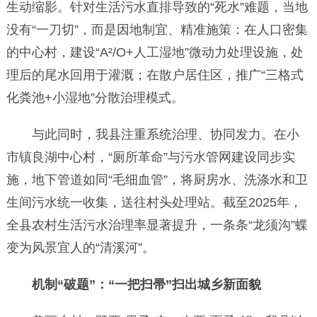
生动缩影。针对生活污水直排导致的“死水”难题，当地
没有“一刀切”，而是因地制宜、精准施策：在人口密集
的中心村，建设“A²/O+人工湿地”微动力处理设施，处
理后的尾水回用于灌溉；在散户居住区，推广“三格式
化粪池+小湿地”分散治理模式。
与此同时，我县注重系统治理、协同发力。在小
市镇良湖中心村，“厕所革命”与污水管网建设同步实
施，地下管道如同“毛细血管”，将厨房水、洗涤水和卫
生间污水统一收集，送往村头处理站。截至2025年，
全县农村生活污水治理率显著提升，一条条“龙须沟”蝶
变为风景宜人的“清溪河”。
机制“破题”：“一把扫帚”扫出城乡新面貌