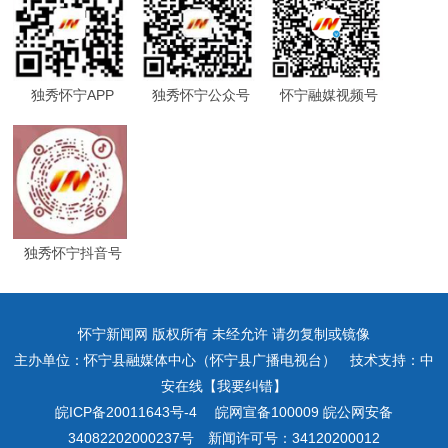
独秀怀宁APP
独秀怀宁公众号
怀宁融媒视频号
独秀怀宁抖音号
怀宁新闻网 版权所有 未经允许 请勿复制或镜像
主办单位：怀宁县融媒体中心（怀宁县广播电视台） 技术支持：中
安在线【我要纠错】
皖ICP备20011643号-4
皖网宣备100009 皖公网安备
34082202000237号 新闻许可号：34120200012