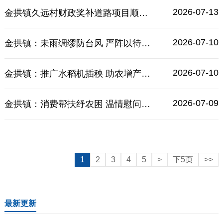
2026-07-13
金拱镇久远村财政奖补道路项目顺利通过专项核验
2026-07-10
金拱镇：未雨绸缪防台风 严阵以待护平安
2026-07-10
金拱镇：推广水稻机插秧 助农增产又增收
2026-07-09
金拱镇：消费帮扶纾农困 温情慰问暖夕阳
1
2
3
4
5
>
下5页
>>
最新更新