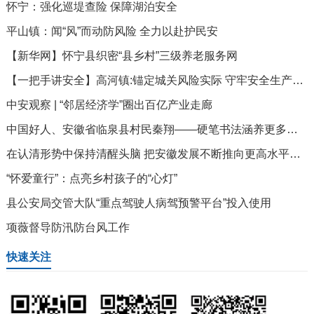
怀宁：强化巡堤查险 保障湖泊安全
平山镇：闻“风”而动防风险 全力以赴护民安
【新华网】怀宁县织密“县乡村”三级养老服务网
【一把手讲安全】高河镇:锚定城关风险实际 守牢安全生产底线
中安观察 | “邻居经济学”圈出百亿产业走廊
中国好人、安徽省临泉县村民秦翔——硬笔书法涵养更多村里娃（守望）
在认清形势中保持清醒头脑 把安徽发展不断推向更高水平更高质量
“怀爱童行”：点亮乡村孩子的“心灯”
县公安局交管大队“重点驾驶人病驾预警平台”投入使用
项薇督导防汛防台风工作
快速关注