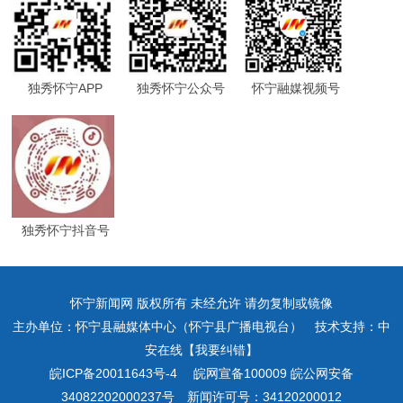
独秀怀宁APP
独秀怀宁公众号
怀宁融媒视频号
独秀怀宁抖音号
怀宁新闻网 版权所有 未经允许 请勿复制或镜像
主办单位：怀宁县融媒体中心（怀宁县广播电视台） 技术支持：中
安在线【我要纠错】
皖ICP备20011643号-4
皖网宣备100009 皖公网安备
34082202000237号 新闻许可号：34120200012