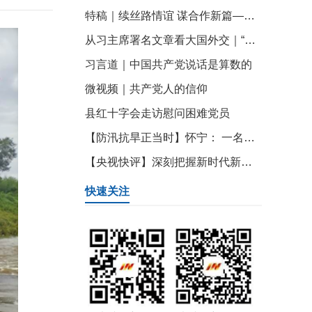
特稿｜续丝路情谊 谋合作新篇——哈萨克斯坦各界期待习近平主席出席上合组织峰会并对哈进行国事访问
从习主席署名文章看大国外交｜“亲戚越走越亲，朋友越走越近！”
习言道｜中国共产党说话是算数的
微视频｜共产党人的信仰
县红十字会走访慰问困难党员
【防汛抗旱正当时】怀宁： 一名党员一面旗 防汛救灾冲在前
【央视快评】深刻把握新时代新征程党的使命任务——热烈庆祝中国共产党成立103周年
快速关注