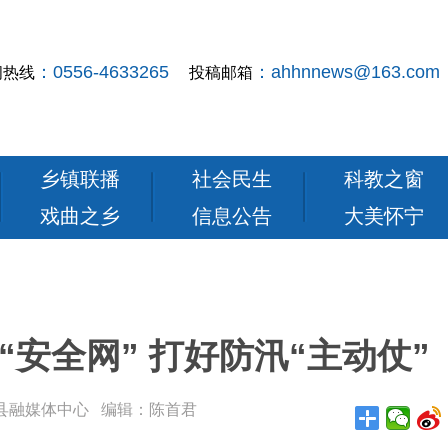
：0556-4633265
：ahhnnews@163.com
闻热线
投稿邮箱
乡镇联播
社会民生
科教之窗
戏曲之乡
信息公告
大美怀宁
安全网” 打好防汛“主动仗”
： 怀宁县融媒体中心 编辑：陈首君