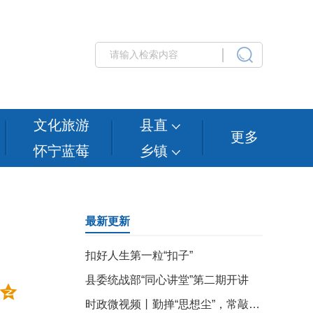
文化旅游
县直
更多
怀宁蓝莓
乡镇
最新更新
扣好人生第一粒“扣子”
县委统战部“同心讲堂”第二期开讲
时政微视频丨勤掸“思想尘”，常敲“警示钟”