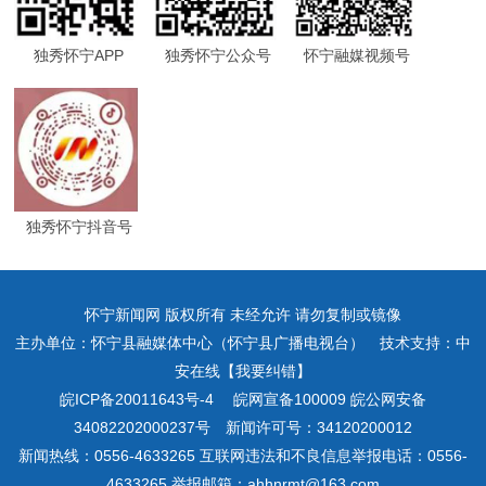
独秀怀宁APP
独秀怀宁公众号
怀宁融媒视频号
独秀怀宁抖音号
怀宁新闻网 版权所有 未经允许 请勿复制或镜像
主办单位：怀宁县融媒体中心（怀宁县广播电视台） 技术支持：中
安在线【我要纠错】
皖ICP备20011643号-4
皖网宣备100009 皖公网安备
34082202000237号 新闻许可号：34120200012
新闻热线：0556-4633265 互联网违法和不良信息举报电话：0556-
4633265 举报邮箱：ahhnrmt@163.com