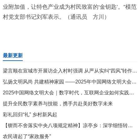
业附加值，让特色产业成为村民致富的‘金钥匙’。”模范
村党支部书记刘军表示。（通讯员 方川）
最新更新
梁言顺在宣城市开展访企入村时强调 从严从实纠“四风”转作风树新风 切实把学习教育成果转化为高质量发展成效
弘扬文明风尚 共建精神家园 ——2025年中国网络文明大会侧记
2025中国网络文明大会｜数字时代，互联网企业如何实践社会责任？
提升全民数字素养与技能，携手共赴美好数字未来
彩礼回归“礼” 乡村新风起
【锲而不舍落实中央八项规定精神】凉亭乡：深学细悟转化成果 实干担当为民为企
农民请起了“家政服务”