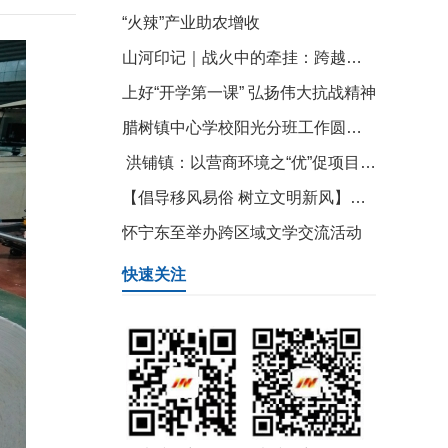
“火辣”产业助农增收
山河印记｜战火中的牵挂：跨越烽火的87封“情书”
上好“开学第一课” 弘扬伟大抗战精神
腊树镇中心学校阳光分班工作圆满完成
洪铺镇：以营商环境之“优”促项目建设之“进”
【倡导移风易俗 树立文明新风】秀山乡：移风易俗树新风 文明乡风润民心
怀宁东至举办跨区域文学交流活动
快速关注