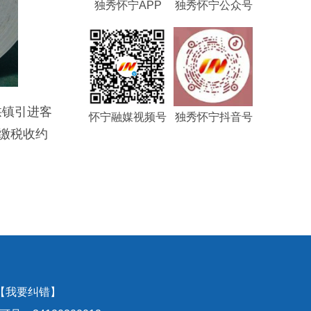
独秀怀宁APP
独秀怀宁公众号
拱镇引进客
怀宁融媒视频号
独秀怀宁抖音号
上缴税收约
【我要纠错】