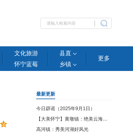
文化旅游
县直
更多
怀宁蓝莓
乡镇
最新更新
今日辟谣（2025年9月1日）
【大美怀宁】黄墩镇：绝美云海漫卷独秀山
高河镇：秀美河湖好风光