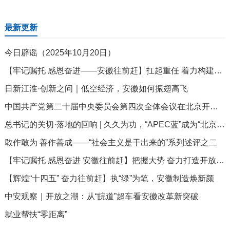
最新更新
今日辟谣（2025年10月20日）
【牢记嘱托 感恩奋进——安徽往前赶】扛起重任 着力构建城乡融合发展新格局
日新江淮·创新之问｜低空经济，安徽如何振翅高飞
中国共产党第二十届中央委员会第四次全体会议在北京开始举行
总书记的关切·落地的回响 | 久久为功，“APEC蓝”成为“北京蓝”
敢作敢为 善作善成——“社会主义是干出来的”系列述评之二
【牢记嘱托 感恩奋进 安徽往前赶】把握大势 奋力打造开放新高地
【辉煌“十四五” 奋力往前赶】执“绿”为笔，安徽制造焕新颜
中安观察｜开放之潮：从“皖道”超车看安徽改革新突破
就业帮扶“零距离”