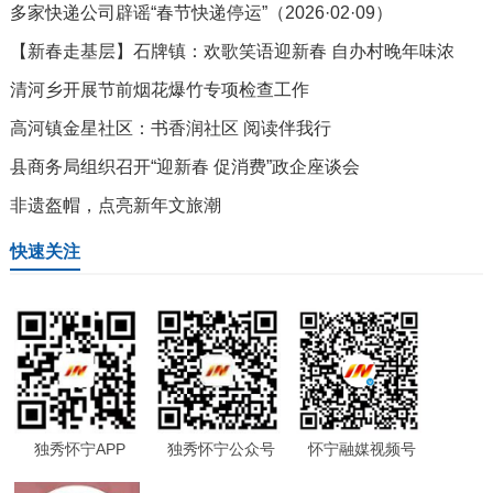
多家快递公司辟谣“春节快递停运”（2026·02·09）
【新春走基层】石牌镇：欢歌笑语迎新春 自办村晚年味浓
清河乡开展节前烟花爆竹专项检查工作
高河镇金星社区：书香润社区 阅读伴我行
县商务局组织召开“迎新春 促消费”政企座谈会
非遗盔帽，点亮新年文旅潮
快速关注
独秀怀宁APP
独秀怀宁公众号
怀宁融媒视频号