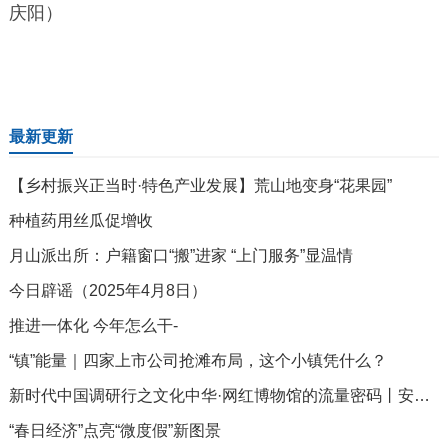
庆阳）
最新更新
【乡村振兴正当时·特色产业发展】荒山地变身“花果园”
种植药用丝瓜促增收
月山派出所：户籍窗口“搬”进家 “上门服务”显温情
今日辟谣（2025年4月8日）
推进一体化 今年怎么干-
“镇”能量｜四家上市公司抢滩布局，这个小镇凭什么？
新时代中国调研行之文化中华·网红博物馆的流量密码丨安徽博物院：让观众“来了就不想走，走了还想来”
“春日经济”点亮“微度假”新图景