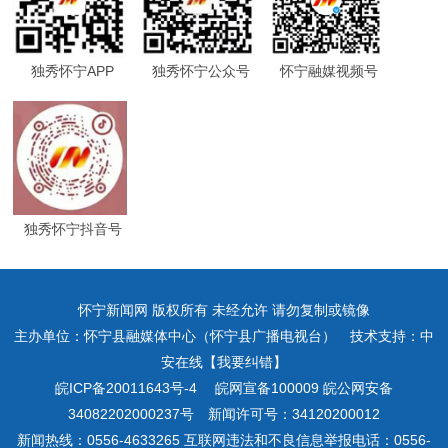
独秀怀宁APP
独秀怀宁公众号
怀宁融媒视频号
独秀怀宁抖音号
怀宁新闻网 版权所有 未经允许 请勿复制或镜像
主办单位：怀宁县融媒体中心（怀宁县广播电视台） 技术支持：中
安在线【我要纠错】
皖ICP备20011643号-4
皖网宣备100009 皖公网安备
34082202000237号 新闻许可号：34120200012
新闻热线：0556-4633265 互联网违法和不良信息举报电话：0556-