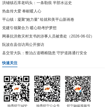
洪铺镇石库老码头：一条勒痕 半部水运史
热血传大爱 奉献暖人心
平山镇：凝聚“她力量” 绘就和美平山新画卷
党建引领聚合力 暖心助考护梦想
网暴抗洪救灾村支书的涉事人员被查处（2026·06·02）
阮波在县信访局公开接访
县交管大队：整治占道晒粮隐患 守护道路通行安全
快速关注
独秀怀宁APP
独秀怀宁公众号
怀宁融媒视频号