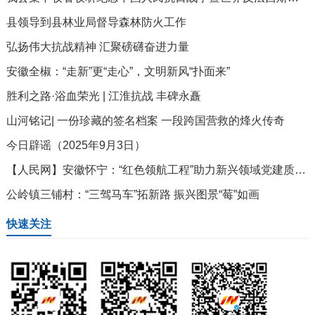
县领导到县林业局督导森林防火工作
弘扬伟大抗战精神 汇聚磅礴奋进力量
安徽全椒：“走新”更“走心”，文明新风“扑面来”
胜利之路·浴血荣光 | 江淮抗战 丰碑永矗
山河铭记| 一份珍藏的签名档案 一段跨国营救的烽火传奇
今日辟谣（2025年9月3日）
【人民网】安徽怀宁：“红色领航工程”助力新兴领域党建质效齐升
公岭镇三铺村：“三驾马车”拓新路 振兴图景“莓”如画
快速关注