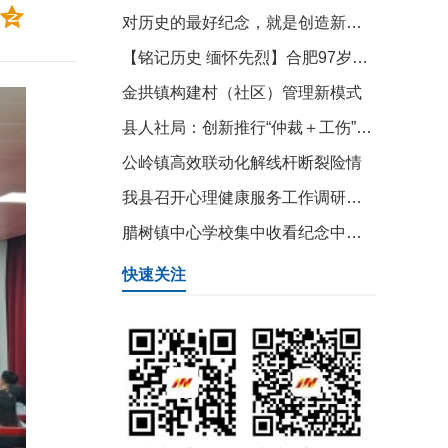
对历史的最好纪念，就是创造新的历史
【铭记历史 缅怀先烈】合肥97岁抗战老兵张翻身：穿越枪林弹雨，多次荣立特等功
金拱镇构建村（社区）管理新模式
县人社局：创新推行“仲裁＋工伤”模式 高效化解纠纷促和谐
公岭镇高效联动化解线杆断裂险情
我县召开心理健康服务工作调研座谈会
腊树镇中心学校集中收看纪念中国人民抗日战争暨世界反法西斯战争胜利80周年大会
快速关注