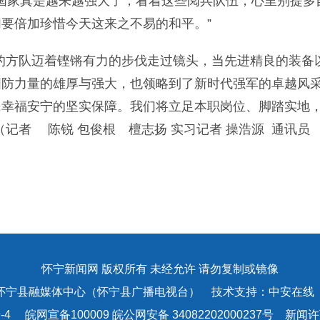
国家真是越来越强大了，看着这些阅兵队伍，心里别提多
要倍加珍惜今天这来之不易的和平。”
方队迈着铿锵有力的步伐走过镜头，当先进精良的装备
国防力量的雄厚与强大，也领略到了新时代强军的卓越风
民幸福安宁的坚实保障。我们将立足本职岗位、脚踏实地
（记者 陈锐 包俊根 檀志扬 实习记者 操浩源 通讯
怀宁新闻网 版权所有 未经允许 请勿复制或镜像
怀宁县融媒体中心（怀宁县广播电视台） 技术支持：中安在线
-4
皖网宣备100009 皖公网安备 34082202000237号 新闻许可