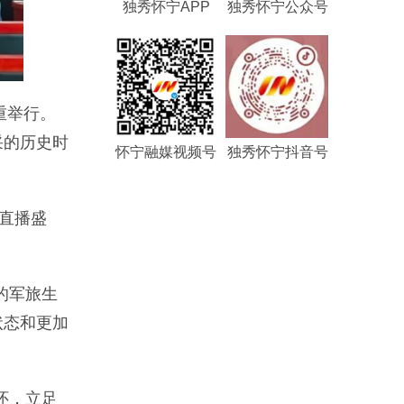
独秀怀宁APP
独秀怀宁公众号
重举行。
采的历史时
怀宁融媒视频号
独秀怀宁抖音号
直播盛
的军旅生
状态和更加
怀，立足