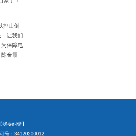
自豪了！
以排山倒
采，让我们
，为保障电
员 陈金霞
【我要纠错】
号：34120200012