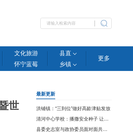
文化旅游
县直
更多
怀宁蓝莓
乡镇
最新更新
暨世
洪铺镇：“三到位”做好高龄津贴发放
清河中心学校：播撒安全种子 让安全意识深植心田
县委史志室与政协委员面对面共商村志编修 助力乡村文化振兴