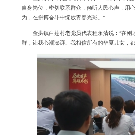
自身岗位，密切联系群众，倾听人民心声，用
为，在拼搏奋斗中绽放青春光彩。”
金拱镇白莲村老党员代表程永清说：“在刚才
群，让我心潮澎湃。我相信所有的华夏儿女，都