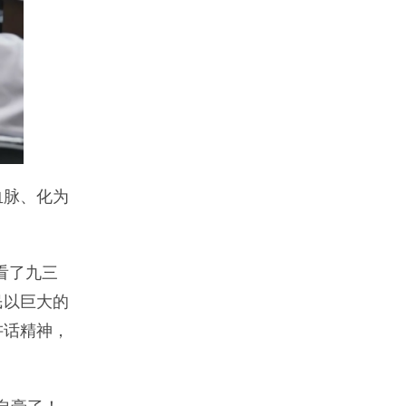
血脉、化为
看了九三
民以巨大的
讲话精神，