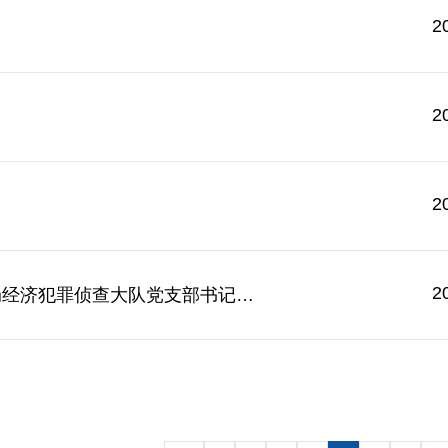
2
2
2
2
亮剑践行誓言，青春铸就警魂——怀宁县公安局经济犯罪侦查大队党支部书记、大队长 陈亮