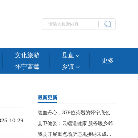
文化旅游
县直
更多
怀宁蓝莓
乡镇
最新更新
碧血丹心，378位英烈的怀宁底色
025-10-29
县卫健委：云端送健康 服务暖乡邻
我县开展重点场所违规接纳未成年人专项整治行动