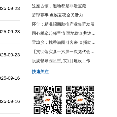
这座古镇，遍地都是非遗宝藏
025-09-23
篮球赛事 点燃夏夜全民活力
怀宁：精准招商助推产业集群发展
025-09-23
同心桥牵起邻里情 两地群众共沐文明新风
雷埠乡：桃香满园引客来 直播助农促振兴
【贯彻落实县十六届一次党代会精神】县自然资源和规划局：全面做优资源要素保障 精准赋能幸福怀宁建设
025-09-23
阮波督导园区重点项目建设工作
快速关注
025-09-16
025-09-16