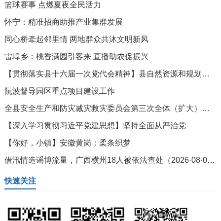
篮球赛事 点燃夏夜全民活力
怀宁：精准招商助推产业集群发展
同心桥牵起邻里情 两地群众共沐文明新风
雷埠乡：桃香满园引客来 直播助农促振兴
【贯彻落实县十六届一次党代会精神】县自然资源和规划局：全面做优资源要素保障 精准赋能幸福怀宁建设
阮波督导园区重点项目建设工作
全县安全生产和防灾减灾救灾委员会第三次全体（扩大）会议召开
【深入学习贯彻习近平党建思想】坚持全面从严治党
【你好，小镇】安徽黄岗：柔条织梦
借汛情造谣博流量，广西横州18人被依法查处（2026·08·05）
快速关注