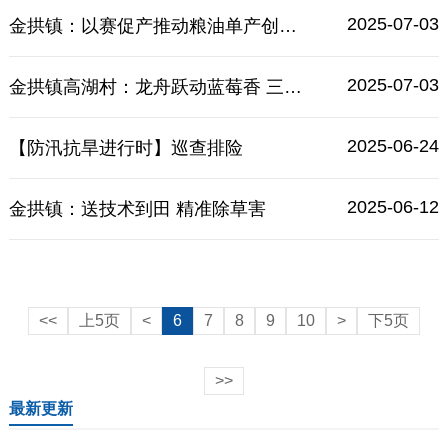
2025-07-03
金拱镇：以赛促产推动粮油单产创新高
2025-07-03
金拱镇高湖村：龙舟跃动蓝莓香 三产融合绘就乡村振兴新画卷
2025-06-24
【防汛抗旱进行时】巡查排险
2025-06-12
金拱镇：送技术到田 精准除草害
<<
上5页
<
6
7
8
9
10
>
下5页
>>
最新更新