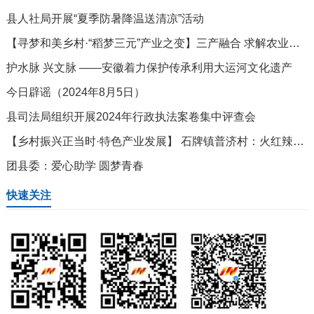
县人社局开展“夏季防暑降温送清凉”活动
【寻梦和美乡村·“稻梦三元”产业之变】三产融合 求解农业农村现代化
护水脉 兴文脉 ——安徽着力保护传承利用大运河文化遗产
今日辟谣（2024年8月5日）
县司法局组织开展2024年行政执法案卷集中评查会
【乡村振兴正当时·特色产业发展】 石牌镇普济村：火红辣椒加工忙 奏响丰收“椒”响曲
团县委：爱心助学 圆梦青春
快速关注