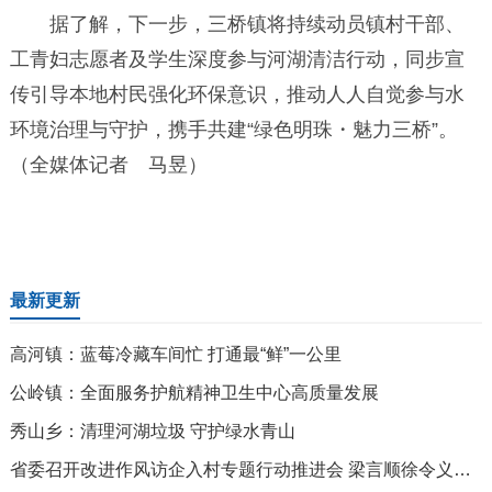
据了解，下一步，三桥镇将持续动员镇村干部、
工青妇志愿者及学生深度参与河湖清洁行动，同步宣
传引导本地村民强化环保意识，推动人人自觉参与水
环境治理与守护，携手共建“绿色明珠・魅力三桥”。
（全媒体记者 马昱）
最新更新
高河镇：蓝莓冷藏车间忙 打通最“鲜”一公里
公岭镇：全面服务护航精神卫生中心高质量发展
秀山乡：清理河湖垃圾 守护绿水青山
省委召开改进作风访企入村专题行动推进会 梁言顺徐令义王清宪出席并讲话