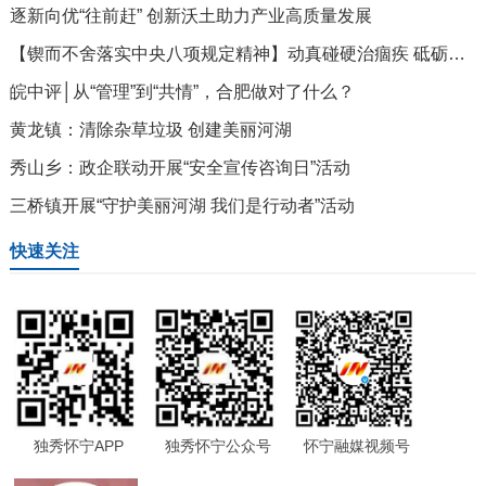
逐新向优“往前赶” 创新沃土助力产业高质量发展
【锲而不舍落实中央八项规定精神】动真碰硬治痼疾 砥砺担当强作风
皖中评│从“管理”到“共情”，合肥做对了什么？
黄龙镇：清除杂草垃圾 创建美丽河湖
秀山乡：政企联动开展“安全宣传咨询日”活动
三桥镇开展“守护美丽河湖 我们是行动者”活动
快速关注
独秀怀宁APP
独秀怀宁公众号
怀宁融媒视频号