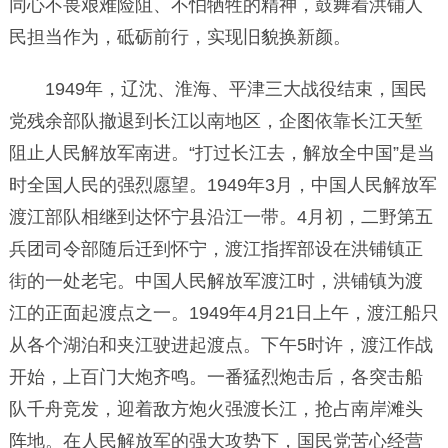
同心不畏艰难险阻、不怕牺牲的精神，鼓舞着洪铺人
民担当作为，砥砺前行，实现旧貌换新颜。
1949年，辽沈、淮海、平津三大战役结束，国民
党残余部队撤退到长江以南地区，企图依靠长江天堑
阻止人民解放军南进。“打过长江去，解放全中国”是当
时全国人民的强烈愿望。1949年3月，中国人民解放军
渡江部队相继到达怀宁县沿江一带。4月初，二野第五
兵团司令部随后迁到怀宁，渡江指挥部设在洪铺镇正
街的一处老宅。中国人民解放军渡江时，洪铺镇为渡
江的正面起渡点之一。1949年4月21日上午，渡江船只
从各个湖泊和夹江驶进起渡点。下午5时许，渡江作战
开始，上百门大炮齐鸣。一番猛烈炮击后，各突击船
队千舟竞发，迎着敌方炮火强渡长江，抢占南岸滩头
阵地。在人民解放军的强大攻势下，国民党苦心经营