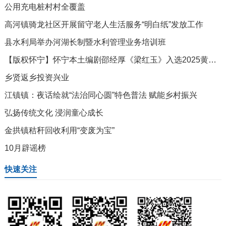
公用充电桩村村全覆盖
高河镇骑龙社区开展留守老人生活服务“明白纸”发放工作
县水利局举办河湖长制暨水利管理业务培训班
【版权怀宁】怀宁本土编剧邵经厚《梁红玉》入选2025黄梅戏剧本研讨会获专家好评
乡贤返乡投资兴业
江镇镇：夜话绘就“法治同心圆”特色普法 赋能乡村振兴
弘扬传统文化 浸润童心成长
金拱镇秸秆回收利用“变废为宝”
10月辟谣榜
快速关注