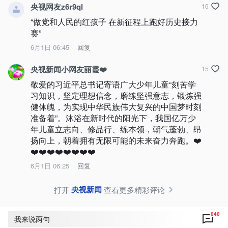
央视网友z6r9ql
16
“做党和人民的红孩子 在新征程上跑好历史接力
赛”
6月1日 06:45
回复
央视新闻小网友丽霞❤️
15
敬爱的习近平总书记寄语广大少年儿童“刻苦学
习知识，坚定理想信念，磨练坚强意志，锻炼强
健体魄，为实现中华民族伟大复兴的中国梦时刻
准备着”。沐浴在新时代的阳光下，我国亿万少
年儿童立志向、修品行、练本领，朝气蓬勃、昂
扬向上，朝着拥有无限可能的未来奋力奔跑。❤️
❤️❤️❤️❤️❤️❤️❤️❤️
6月1日 06:25
回复
央视新闻
打开
查看更多精彩评论
848
我来说两句