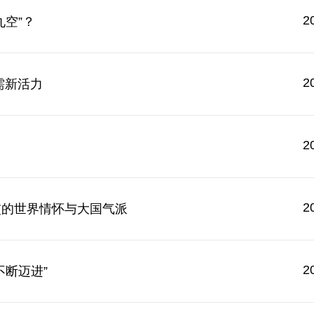
2
空”？
2
需新活力
2
2
交的世界情怀与大国气派
2
断迈进”