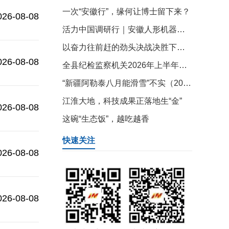
一次“安徽行”，缘何让博士留下来？
026-08-08
活力中国调研行｜安徽人形机器人加速迈向商用
以奋力往前赶的劲头决战决胜下半年 确保实现“十五五”良好开局
026-08-08
全县纪检监察机关2026年上半年工作总结调度会暨“三化”建设年行动再集中抓两年推进会召开
“新疆阿勒泰八月能滑雪”不实（2026·08·07）
江淮大地，科技成果正落地生“金”
026-08-08
这碗“生态饭”，越吃越香
快速关注
026-08-08
026-08-08