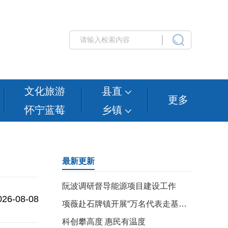
文化旅游
县直
更多
怀宁蓝莓
乡镇
最新更新
阮波调研督导能源项目建设工作
026-08-08
项薇赴石牌镇开展“万名代表走基层、问政问需惠民生”活动
科创攀高度 惠民有温度