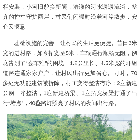
栏安装，小河旧貌换新颜，清澈的河水潺潺流淌，整
齐的护栏守护两岸，村民们闲暇时沿着河岸散步，安
心又惬意。
基础设施的完善，让村民的生活更便捷。昔日3米
宽的进村路，如今拓宽至5米，车辆通行顺畅无阻，彻
底告别了“会车难”的困境；1.2公里长、4.5米宽的环组
道路连通家家户户，让村民出行更加省心。同时，70
多处无功能建筑被拆除，村庄变得整洁有序；2座新建
公厕干净整洁，1座新建桥梁、1座拓宽桥梁打通了出
行“堵点”，40盏路灯照亮了村民的夜间出行路。