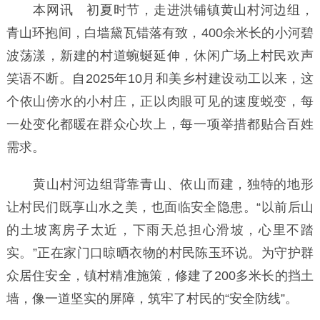
本网讯 初夏时节，走进洪铺镇黄山村河边组，
青山环抱间，白墙黛瓦错落有致，400余米长的小河碧
波荡漾，新建的村道蜿蜒延伸，休闲广场上村民欢声
笑语不断。自2025年10月和美乡村建设动工以来，这
个依山傍水的小村庄，正以肉眼可见的速度蜕变，每
一处变化都暖在群众心坎上，每一项举措都贴合百姓
需求。
黄山村河边组背靠青山、依山而建，独特的地形
让村民们既享山水之美，也面临安全隐患。“以前后山
的土坡离房子太近，下雨天总担心滑坡，心里不踏
实。”正在家门口晾晒衣物的村民陈玉环说。为守护群
众居住安全，镇村精准施策，修建了200多米长的挡土
墙，像一道坚实的屏障，筑牢了村民的“安全防线”。