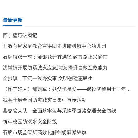
最新更新
怀宁蓝莓破圈记
县教育局家庭教育宣讲团走进腊树镇中心幼儿园
石牌镇双一村：金银花开香满径 致富路上采摘忙
洪铺镇开展防震减灾应急演练 提升自救互救能力
金拱镇：下沉一线办实事 文明创建惠民生
【怀宁好人】邹刘军：姑父也是父——退役武警用十三年诠释超越血缘的守护
我县开展全国防灾减灾日集中宣传活动
县交管大队：全面筑牢蓝莓采摘季道路交通安全防线
筑牢校园防溺水安全防线
石牌市场监管所高效化解纠纷获赠锦旗