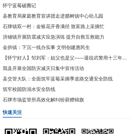
怀宁蓝莓破圈记
县教育局家庭教育宣讲团走进腊树镇中心幼儿园
石牌镇双一村：金银花开香满径 致富路上采摘忙
洪铺镇开展防震减灾应急演练 提升自救互救能力
金拱镇：下沉一线办实事 文明创建惠民生
【怀宁好人】邹刘军：姑父也是父——退役武警用十三年诠释超越血缘的守护
我县开展全国防灾减灾日集中宣传活动
县交管大队：全面筑牢蓝莓采摘季道路交通安全防线
筑牢校园防溺水安全防线
石牌市场监管所高效化解纠纷获赠锦旗
快速关注