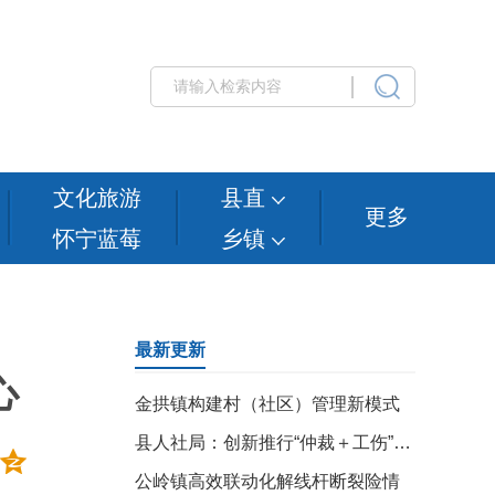
文化旅游
县直
更多
怀宁蓝莓
乡镇
最新更新
心
金拱镇构建村（社区）管理新模式
县人社局：创新推行“仲裁＋工伤”模式 高效化解纠纷促和谐
公岭镇高效联动化解线杆断裂险情