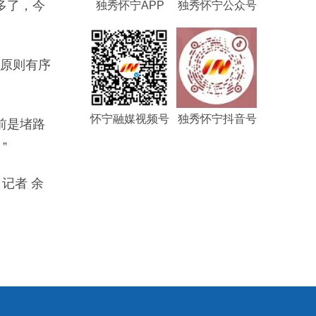
多了，今
独秀怀宁APP
独秀怀宁公众号
的原则有序
怀宁融媒视频号
独秀怀宁抖音号
前是堵路
”
记者 余